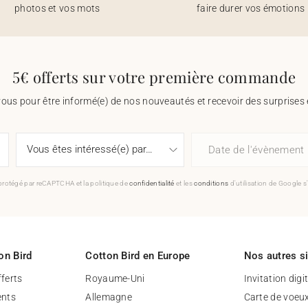
photos et vos mots
faire durer vos émotions
5€ offerts sur votre première commande
vous pour être informé(e) de nos nouveautés et recevoir des surprises 
Date de l'évènement
 protégé par reCAPTCHA et la politique de
confidentialité
et les
conditions
d'utilisation de Google s
on Bird
Cotton Bird en Europe
Nos autres s
fferts
Royaume-Uni
Invitation digi
nts
Allemagne
Carte de voeu