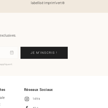
labellisé Imprim’vert®
exclusives.
JE M'INSCRIS !
'appliquent.
ites
Réseaux Sociaux
tale
149 k
x