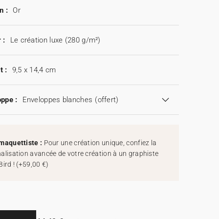
n :
Or
 :
Le création luxe (280 g/m²)
t :
9,5 x 14,4 cm
ppe :
Enveloppes blanches
(offert)
maquettiste :
Pour une création unique, confiez la
alisation avancée de votre création à un graphiste
Bird !
(
+59,00 €
)