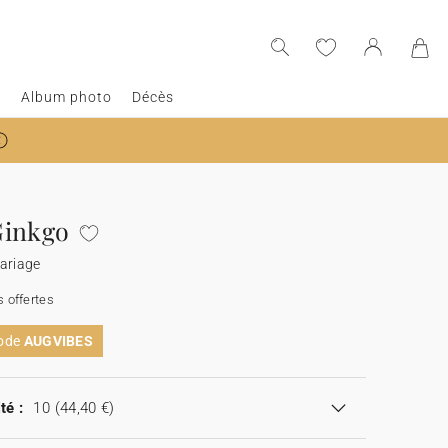
e
Album photo
Décès
Ginkgo
ariage
 offertes
code
AUGVIBES
té :
10
(44,40 €)