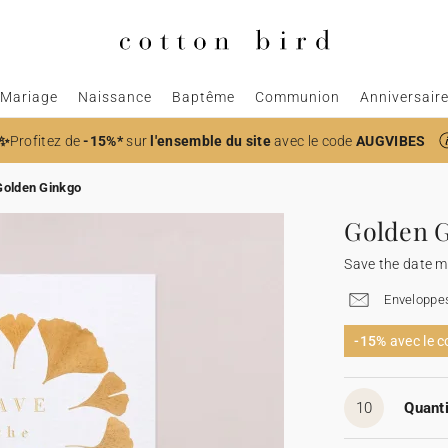
Mariage
Naissance
Baptême
Communion
Anniversair
✨
Profitez de
-15%*
sur
l'ensemble du site
avec le code
AUGVIBES
Golden Ginkgo
Golden 
Save the date m
Enveloppes
-15%
avec le 
10
Quanti