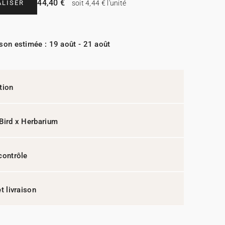
44,40 €
LISER
soit 4,44 € l'unité
ison estimée : 19 août - 21 août
tion
Bird x Herbarium
contrôle
t livraison