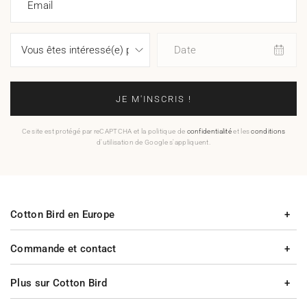
Email
Date
JE M'INSCRIS !
Ce site est protégé par reCAPTCHA et la politique de
confidentialité
et les
conditions
d'utilisation de Google s'appliquent.
Cotton Bird en Europe
Commande et contact
Plus sur Cotton Bird