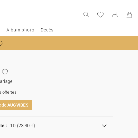
e
Album photo
Décès
ariage
 offertes
code
AUGVIBES
té :
10
(23,40 €)