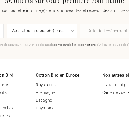
5€ offerts sur votre première commande
vous pour être informé(e) de nos nouveautés et recevoir des surprises 
Date de l'évènement
 protégé par reCAPTCHA et la politique de
confidentialité
et les
conditions
d'utilisation de Google s
on Bird
Cotton Bird en Europe
Nos autres s
fferts
Royaume-Uni
Invitation digi
nts
Allemagne
Carte de voeu
Espagne
nnelles
Pays-Bas
ookies