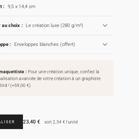
t :
9,5 x 14,4 cm
 au choix :
Le création luxe (280 g/m²)
ppe :
Enveloppes blanches
(offert)
maquettiste :
Pour une création unique, confiez la
alisation avancée de votre création à un graphiste
Bird !
(
+59,00 €
)
23,40 €
LISER
soit 2,34 € l'unité