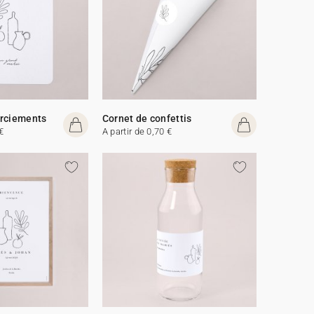
erciements
Cornet de confettis
€
A partir de 0,70 €