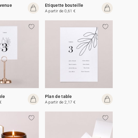
venue
Etiquette bouteille
A partir de 0,61 €
ble
Plan de table
€
A partir de 2,17 €