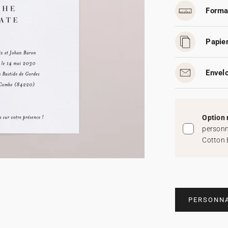
Forma
Papier
Envelo
Option 
personn
Cotton 
PERSONNA