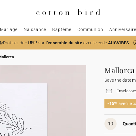
Mariage
Naissance
Baptême
Communion
Anniversair
✨
Profitez de
-15%*
sur
l'ensemble du site
avec le code
AUGVIBES
Mallorca
Mallorca
Save the date m
Enveloppes
-15%
avec le 
10
Quanti