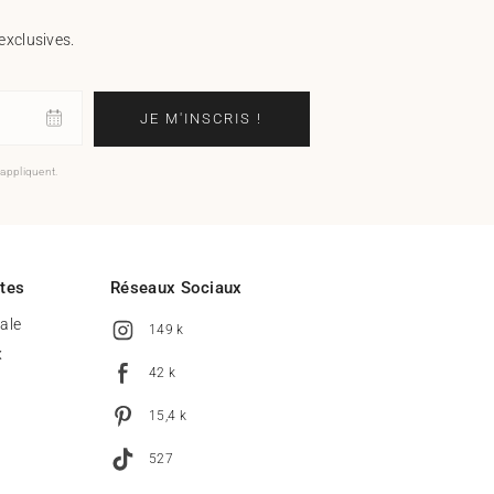
exclusives.
JE M'INSCRIS !
'appliquent.
ites
Réseaux Sociaux
tale
149 k
x
42 k
15,4 k
527