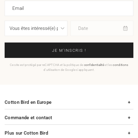
Email
Date
JE M'INSCRIS !
Ce site est protégé par reCAPTCHA et la politique de
confidentialité
et les
conditions
d'utilisation de Google s'appliquent.
Cotton Bird en Europe
Commande et contact
Plus sur Cotton Bird