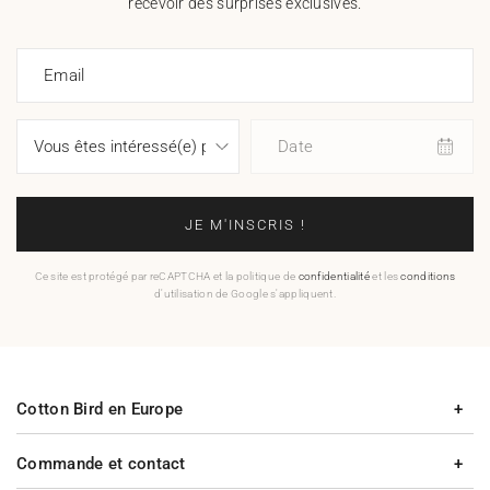
recevoir des surprises exclusives.
Email
Date
JE M'INSCRIS !
Ce site est protégé par reCAPTCHA et la politique de
confidentialité
et les
conditions
d'utilisation de Google s'appliquent.
Cotton Bird en Europe
Commande et contact