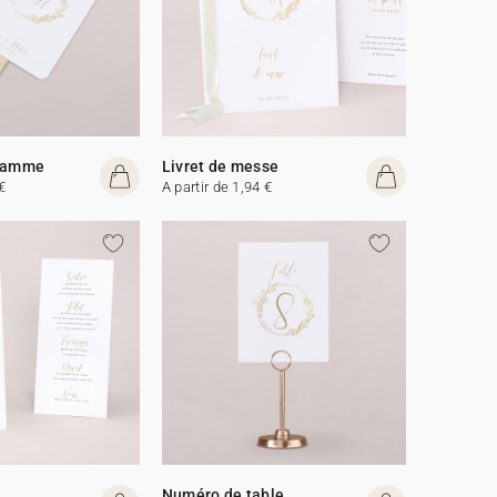
gramme
Livret de messe
€
A partir de 1,94 €
Numéro de table