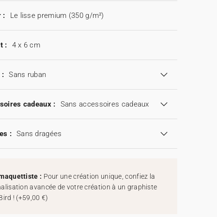
 :
Le lisse premium (350 g/m²)
t :
4 x 6 cm
 :
Sans ruban
soires cadeaux :
Sans accessoires cadeaux
es :
Sans dragées
maquettiste :
Pour une création unique, confiez la
alisation avancée de votre création à un graphiste
Bird !
(
+59,00 €
)