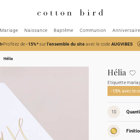
Mariage
Naissance
Baptême
Communion
Anniversair
✨
Profitez de
-15%*
sur
l'ensemble du site
avec le code
AUGVIBES
Hélia
Hélia
Etiquette maria
-15%
avec le 
10
Quanti
Finitio