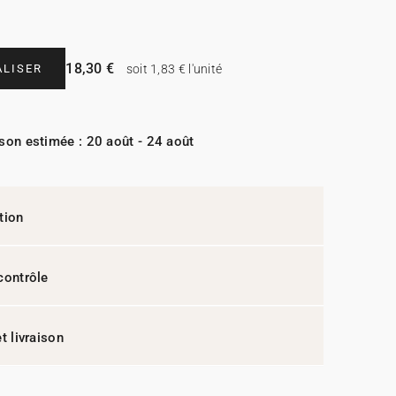
18,30 €
LISER
soit 1,83 € l'unité
ison estimée : 20 août - 24 août
tion
contrôle
t livraison