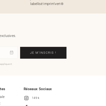
labellisé Imprim’vert®
exclusives.
JE M'INSCRIS !
'appliquent.
ites
Réseaux Sociaux
tale
149 k
x