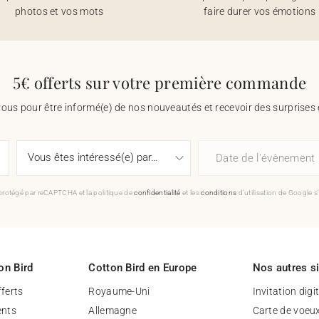
photos et vos mots
faire durer vos émotions
5€ offerts sur votre première commande
vous pour être informé(e) de nos nouveautés et recevoir des surprises 
Date de l'évènement
 protégé par reCAPTCHA et la politique de
confidentialité
et les
conditions
d'utilisation de Google s
on Bird
Cotton Bird en Europe
Nos autres s
fferts
Royaume-Uni
Invitation digi
nts
Allemagne
Carte de voeu