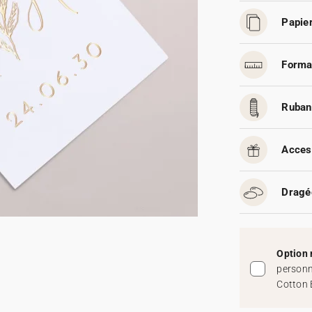
Papier
Forma
Ruban
Acces
Dragé
Option 
personn
Cotton 