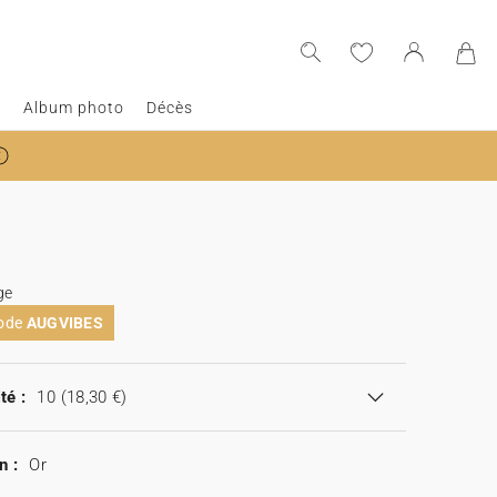
e
Album photo
Décès
ge
code
AUGVIBES
té :
10
(18,30 €)
n :
Or