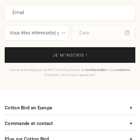
Email
Date
JE M'INSCRIS !
Ce site est protégé par reCAPTCHA et la politique de
confidentialité
et les
conditions
d'utilisation de Google s'appliquent.
Cotton Bird en Europe
Commande et contact
Plus sur Cotton Bird