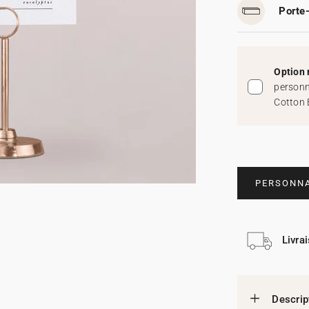
Porte-
Option 
personn
Cotton 
PERSONNA
Livra
Descrip