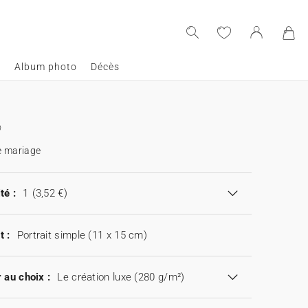
e
Album photo
Décès
e mariage
té :
1
(3,52 €)
t :
Portrait simple (11 x 15 cm)
 au choix :
Le création luxe (280 g/m²)