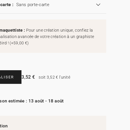
carte :
Sans porte-carte
maquettiste :
Pour une création unique, confiez la
alisation avancée de votre création à un graphiste
Bird !
(
+59,00 €
)
3,52 €
LISER
soit 3,52 € l'unité
ison estimée : 13 août - 18 août
tion