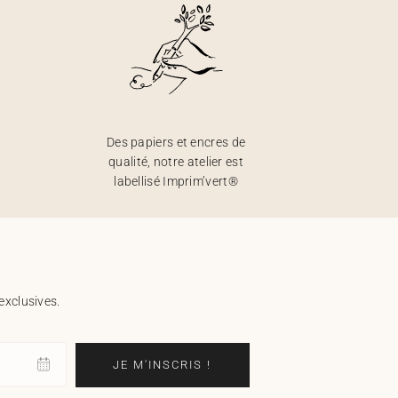
Des papiers et encres de
qualité, notre atelier est
labellisé Imprim’vert®
exclusives.
JE M'INSCRIS !