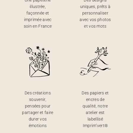
Une papeterie
Des designs
illustrée,
uniques, prêts à
façonnée et
personnaliser
imprimée avec
avec vos photos
soin en France
et vos mots
Des créations
Des papiers et
souvenir,
encres de
pensées pour
qualité, notre
partager et faire
atelier est
durer vos
labellisé
émotions
Imprim’vert®