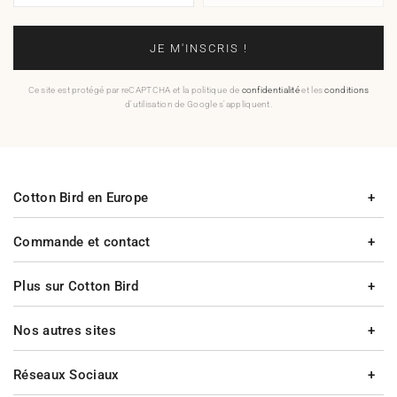
JE M'INSCRIS !
Ce site est protégé par reCAPTCHA et la politique de
confidentialité
et les
conditions
d'utilisation de Google s'appliquent.
Cotton Bird en Europe
Commande et contact
Plus sur Cotton Bird
Nos autres sites
Réseaux Sociaux