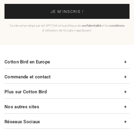
JE M'INSCRIS !
Ce site est protégé par reCAPTCHA et la politique de
confidentialité
et les
conditions
d'utilisation de Google s'appliquent.
Cotton Bird en Europe
Commande et contact
Plus sur Cotton Bird
Nos autres sites
Réseaux Sociaux