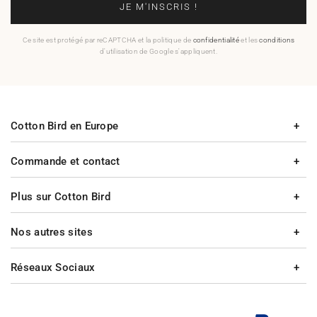
JE M'INSCRIS !
Ce site est protégé par reCAPTCHA et la politique de
confidentialité
et les
conditions
d'utilisation de Google s'appliquent.
Cotton Bird en Europe
Commande et contact
Plus sur Cotton Bird
Nos autres sites
Réseaux Sociaux