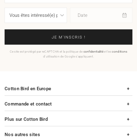
Date
JE M'INSCRIS !
Ce site est protégé par reCAPTCHA et la politique de
confidentialité
et les
conditions
d'utilisation de Google s'appliquent.
Cotton Bird en Europe
Commande et contact
Plus sur Cotton Bird
Nos autres sites