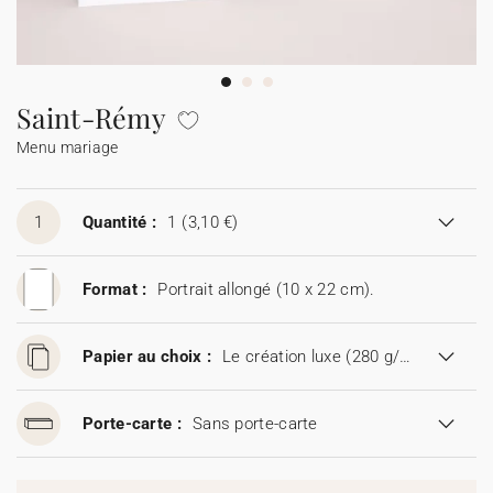
Guirlande à fanions
Étiquette feu de Bengale
Idées de textes
Collaborations
Cotton Bird x Main sauvage
Marque-page
Collaboration Cotton Bird x Bonton
Décès
Toutes les cartes de vœux
Stickers
Sticker appareil photo
Cotton Bird x Muc Muc
Idées de textes
Tous nos produits
Tous les accessoires
Saint-Rémy
Menu mariage
Toutes les cartes digitales
Fêtes & Occasions
Toutes les cartes cadeau
1
Quantité :
1
(3,10 €)
Codes promo
Format :
Portrait allongé (10 x 22 cm).
Papier au choix :
Le création luxe (280 g/m²)
Porte-carte :
Sans porte-carte