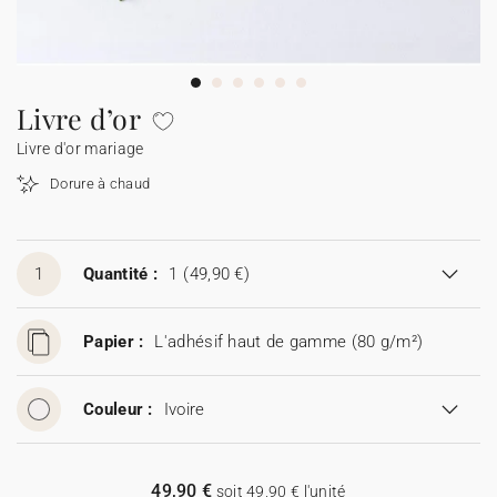
Guirlande à fanions
Étiquette feu de Bengale
Idées de textes
Collaborations
Cotton Bird x Main sauvage
Marque-page
Collaboration Cotton Bird x Bonton
Décès
Toutes les cartes de vœux
Stickers
Sticker appareil photo
Cotton Bird x Muc Muc
Idées de textes
Tous nos produits
Tous les accessoires
Livre d’or
Livre d'or mariage
Toutes les cartes digitales
Fêtes & Occasions
Dorure à chaud
Toutes les cartes cadeau
1
Quantité :
1
(49,90 €)
Codes promo
Papier :
L'adhésif haut de gamme (80 g/m²)
Couleur :
Ivoire
49,90 €
soit 49,90 € l'unité