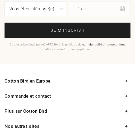
Date
JE M'INSCRIS !
Ce site est protégé par reCAPTCHA et la politique de
confidentialité
et les
conditions
d'utilisation de Google s'appliquent.
Cotton Bird en Europe
Commande et contact
Plus sur Cotton Bird
Nos autres sites