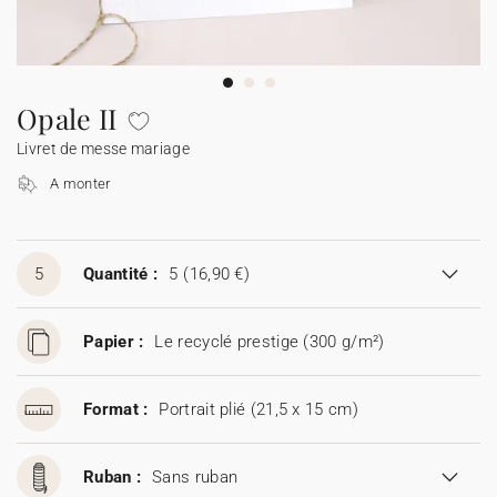
Guirlande à fanions
Étiquette feu de Bengale
Idées de textes
Collaborations
Cotton Bird x Main sauvage
Marque-page
Collaboration Cotton Bird x Bonton
Décès
Toutes les cartes de vœux
Stickers
Sticker appareil photo
Cotton Bird x Muc Muc
Idées de textes
Tous nos produits
Tous les accessoires
Opale II
Livret de messe mariage
Toutes les cartes digitales
Fêtes & Occasions
A monter
Toutes les cartes cadeau
5
Quantité :
5
(16,90 €)
Codes promo
Papier :
Le recyclé prestige (300 g/m²)
Format :
Portrait plié (21,5 x 15 cm)
Ruban :
Sans ruban