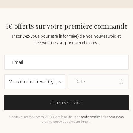
5€ offerts sur votre première commande
Inscrivez-vous pour être informé(e) de nos nouveautés et
recevoir des surprises exclusives.
Email
Date
JE M'INSCRIS !
Ce site est protégé par reCAPTCHA et la politique de
confidentialité
et les
conditions
d'utilisation de Google s'appliquent.