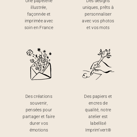
Une papeterie
Des designs
illustrée,
uniques, prêts à
façonnée et
personnaliser
imprimée avec
avec vos photos
soin en France
et vos mots
Des créations
Des papiers et
souvenir,
encres de
pensées pour
qualité, notre
partager et faire
atelier est
durer vos
labellisé
émotions
Imprim’vert®