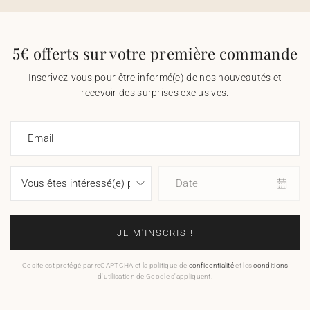
5€ offerts sur votre première commande
Inscrivez-vous pour être informé(e) de nos nouveautés et
recevoir des surprises exclusives.
Email
Date
JE M'INSCRIS !
Ce site est protégé par reCAPTCHA et la politique de
confidentialité
et les
conditions
d'utilisation de Google s'appliquent.