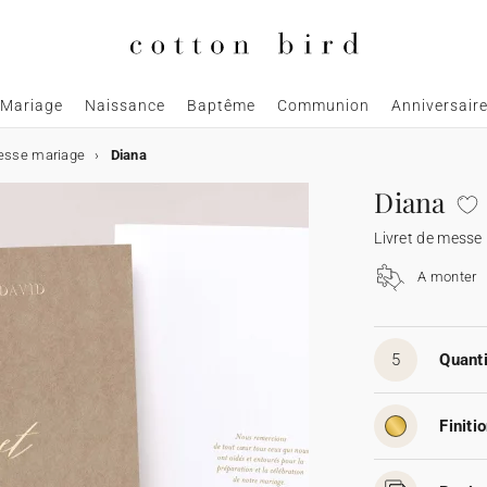
Mariage
Naissance
Baptême
Communion
Anniversair
messe mariage
Diana
Diana
Livret de messe
A monter
5
Quanti
Finitio