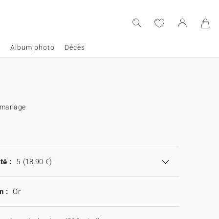
e
Album photo
Décès
 mariage
té :
5
(18,90 €)
n :
Or