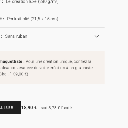
 :
Le création luxe (280 g/m²)
t :
Portrait plié (21,5 x 15 cm)
 :
Sans ruban
maquettiste :
Pour une création unique, confiez la
alisation avancée de votre création à un graphiste
Bird !
(
+59,00 €
)
18,90 €
LISER
soit 3,78 € l'unité