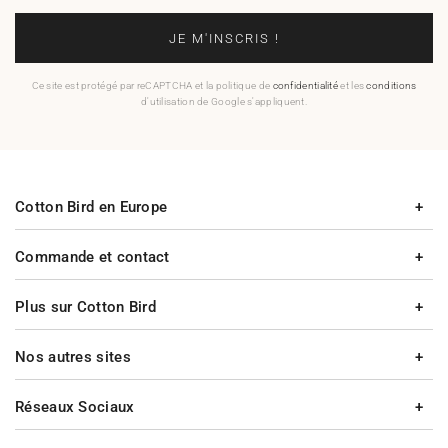
JE M'INSCRIS !
Ce site est protégé par reCAPTCHA et la politique de
confidentialité
et les
conditions
d'utilisation de Google s'appliquent.
Cotton Bird en Europe
Commande et contact
Plus sur Cotton Bird
Nos autres sites
Réseaux Sociaux