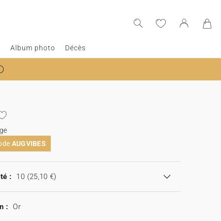
e
Album photo
Décès
age
code
AUGVIBES
té :
10
(25,10 €)
n :
Or