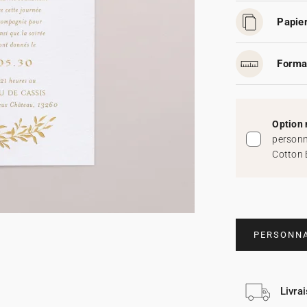
Papier
Forma
Option 
personn
Cotton 
PERSONNA
Livra