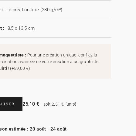
 :
Le création luxe (280 g/m²)
t :
8,5 x 13,5 cm
maquettiste :
Pour une création unique, confiez la
alisation avancée de votre création à un graphiste
Bird !
(
+59,00 €
)
25,10 €
LISER
soit 2,51 € l'unité
ison estimée : 20 août - 24 août