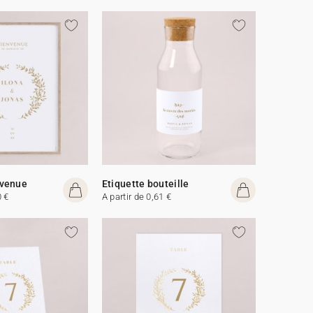
venue
Etiquette bouteille
0 €
A partir de 0,61 €