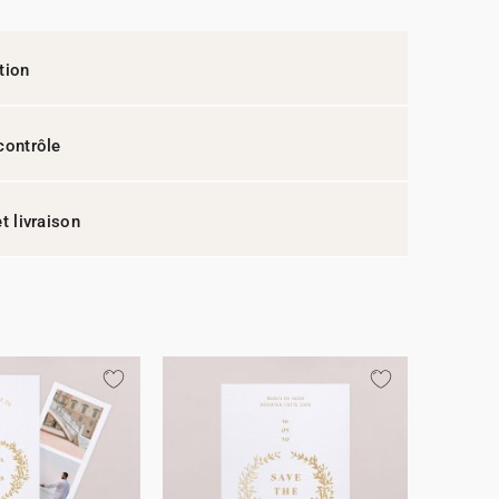
tion
contrôle
t livraison