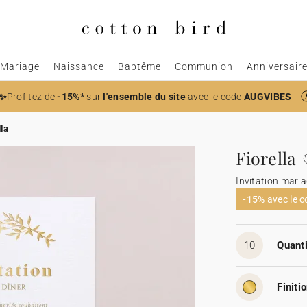
Mariage
Naissance
Baptême
Communion
Anniversair
✨
Profitez de
-15%*
sur
l'ensemble du site
avec le code
AUGVIBES
lla
Fiorella
Invitation mari
-15%
avec le 
10
Quanti
Finitio