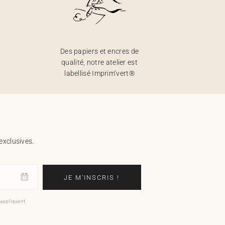
Des papiers et encres de
qualité, notre atelier est
labellisé Imprim’vert®
exclusives.
JE M'INSCRIS !
'appliquent.