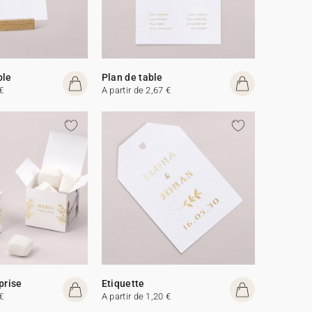
ble
Plan de table
€
A partir de 2,67 €
prise
Etiquette
€
A partir de 1,20 €