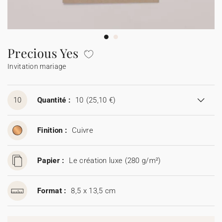
Guirlande à fanions
Étiquette feu de Bengale
Idées de textes
Collaborations
Cotton Bird x Main sauvage
Marque-page
Collaboration Cotton Bird x Bonton
Décès
Toutes les cartes de vœux
Stickers
Sticker appareil photo
Cotton Bird x Muc Muc
Idées de textes
Tous nos produits
Tous les accessoires
Precious Yes
Invitation mariage
Toutes les cartes digitales
Fêtes & Occasions
Toutes les cartes cadeau
10
Quantité :
10
(25,10 €)
Codes promo
Finition :
Cuivre
Papier :
Le création luxe (280 g/m²)
Format :
8,5 x 13,5 cm