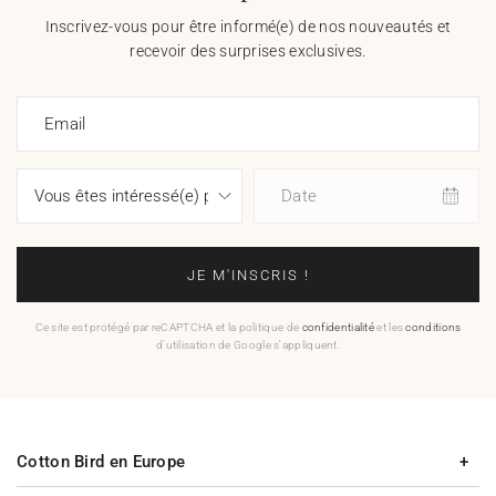
Inscrivez-vous pour être informé(e) de nos nouveautés et
recevoir des surprises exclusives.
Email
Date
JE M'INSCRIS !
Ce site est protégé par reCAPTCHA et la politique de
confidentialité
et les
conditions
d'utilisation de Google s'appliquent.
Cotton Bird en Europe