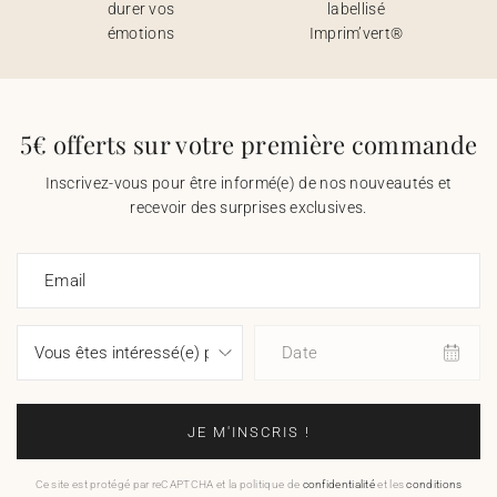
durer vos
labellisé
émotions
Imprim’vert®
5€ offerts sur votre première commande
Inscrivez-vous pour être informé(e) de nos nouveautés et
recevoir des surprises exclusives.
Email
Date
JE M'INSCRIS !
Ce site est protégé par reCAPTCHA et la politique de
confidentialité
et les
conditions