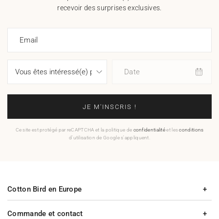
recevoir des surprises exclusives.
Email
Date
JE M'INSCRIS !
Ce site est protégé par reCAPTCHA et la politique de
confidentialité
et les
conditions
d'utilisation de Google s'appliquent.
Cotton Bird en Europe
Commande et contact