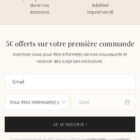
durer vos
labellisé
émotions
Imprim’vert®
5€ offerts sur votre première commande
Inscrivez-vous pour être informé(e) de nos nouveautés et
recevoir des surprises exclusives.
Email
Date
JE M'INSCRIS !
Ce site est protégé par reCAPTCHA et la politique de
confidentialité
et les
conditions