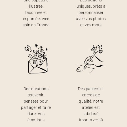
Une papeterie
Des designs
illustrée,
uniques, prêts à
façonnée et
personnaliser
imprimée avec
avec vos photos
soin en France
et vos mots
Des créations
Des papiers et
souvenir,
encres de
pensées pour
qualité, notre
partager et faire
atelier est
durer vos
labellisé
émotions
Imprim’vert®