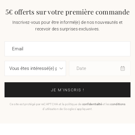
5€ offerts sur votre première commande
Inscrivez-vous pour être informé(e) de nos nouveautés et
recevoir des surprises exclusives.
Email
Date
JE M'INSCRIS !
Ce site est protégé par reCAPTCHA et la politique de
confidentialité
et les
conditions
d'utilisation de Google s'appliquent.