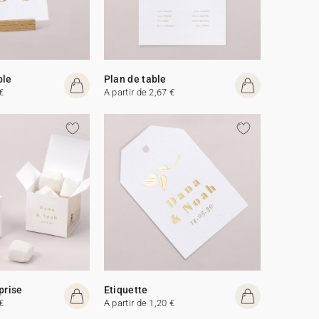
ble
Plan de table
€
A partir de 2,67 €
prise
Etiquette
€
A partir de 1,20 €