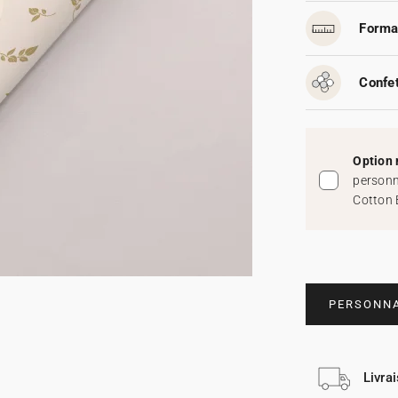
Forma
Confet
Option 
personn
Cotton 
PERSONNA
Livra