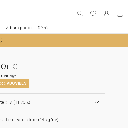
e
Album photo
Décès
 Or
s mariage
code
AUGVIBES
té :
8
(11,76 €)
 :
Le création luxe (145 g/m²)