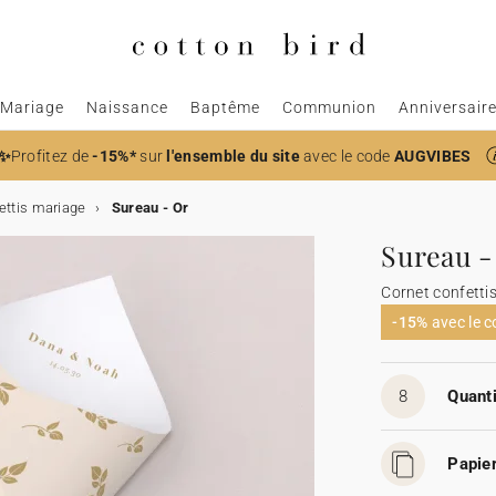
Mariage
Naissance
Baptême
Communion
Anniversair
✨
Profitez de
-15%*
sur
l'ensemble du site
avec le code
AUGVIBES
ettis mariage
Sureau - Or
Sureau -
Cornet confetti
-15%
avec le 
8
Quanti
Papier