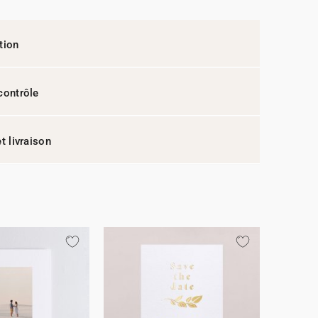
tion
contrôle
t livraison