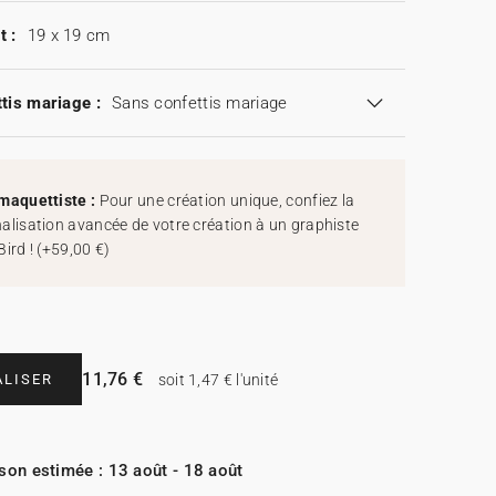
t :
19 x 19 cm
tis mariage :
Sans confettis mariage
maquettiste :
Pour une création unique, confiez la
alisation avancée de votre création à un graphiste
Bird !
(
+59,00 €
)
11,76 €
LISER
soit 1,47 € l'unité
ison estimée : 13 août - 18 août