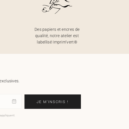
Des papiers et encres de
qualité, notre atelier est
labellisé Imprim’vert®
exclusives.
JE M'INSCRIS !
'appliquent.