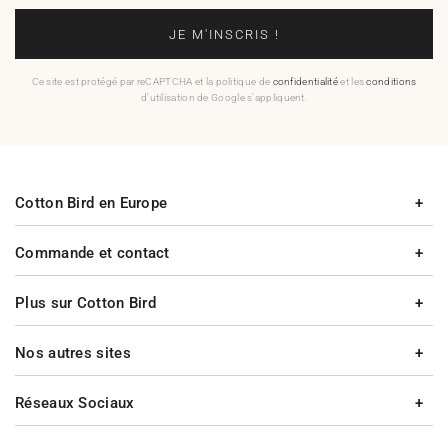
JE M'INSCRIS !
Ce site est protégé par reCAPTCHA et la politique de
confidentialité
et les
conditions
d'utilisation de Google s'appliquent.
Cotton Bird en Europe
Commande et contact
Plus sur Cotton Bird
Nos autres sites
Réseaux Sociaux