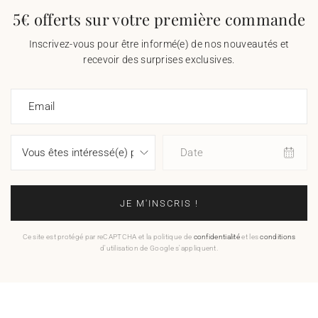
5€ offerts sur votre première commande
Inscrivez-vous pour être informé(e) de nos nouveautés et
recevoir des surprises exclusives.
Email
Date
JE M'INSCRIS !
Ce site est protégé par reCAPTCHA et la politique de
confidentialité
et les
conditions
d'utilisation de Google s'appliquent.