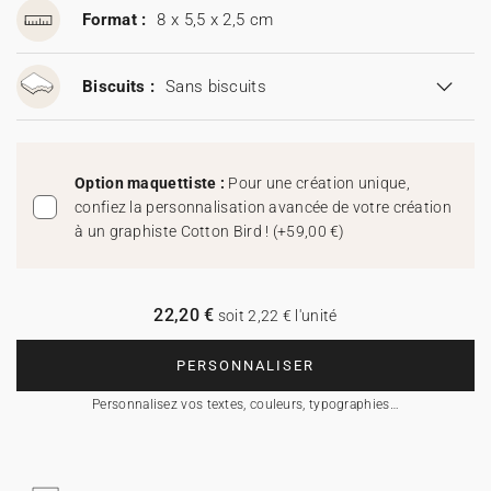
Format :
8 x 5,5 x 2,5 cm
Biscuits :
Sans biscuits
Option maquettiste :
Pour une création unique,
confiez la personnalisation avancée de votre création
à un graphiste Cotton Bird !
(
+59,00 €
)
22,20 €
soit 2,22 € l'unité
PERSONNALISER
Personnalisez vos textes, couleurs, typographies…