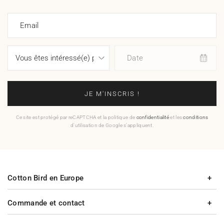
Email
Date
JE M'INSCRIS !
Ce site est protégé par reCAPTCHA et la politique de
confidentialité
et les
conditions
d'utilisation de Google s'appliquent.
Cotton Bird en Europe
Commande et contact