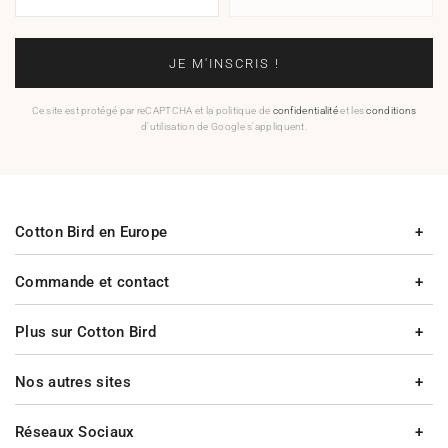
JE M'INSCRIS !
Ce site est protégé par reCAPTCHA et la politique de
confidentialité
et les
conditions
d'utilisation de Google s'appliquent.
Cotton Bird en Europe
Commande et contact
Plus sur Cotton Bird
Nos autres sites
Réseaux Sociaux