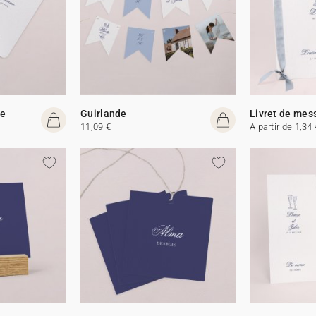
me
Guirlande
Livret de mes
11,09 €
A partir de 1,34 