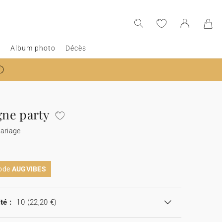
e
Album photo
Décès
ne party
ariage
code
AUGVIBES
té :
10
(22,20 €)