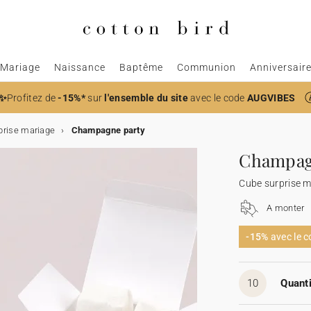
Mariage
Naissance
Baptême
Communion
Anniversair
✨
Profitez de
-15%*
sur
l'ensemble du site
avec le code
AUGVIBES
prise mariage
Champagne party
Champag
Cube surprise m
A monter
-15%
avec le 
10
Quanti