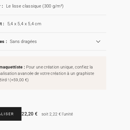
 :
Le lisse classique (300 g/m²)
t :
5,4 x 5,4 x 5,4 cm
es :
Sans dragées
maquettiste :
Pour une création unique, confiez la
alisation avancée de votre création à un graphiste
Bird !
(
+59,00 €
)
22,20 €
LISER
soit 2,22 € l'unité