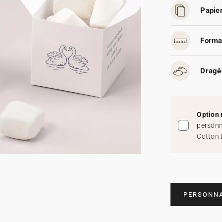
Papier
Forma
Dragé
Option 
personn
Cotton 
PERSONNA