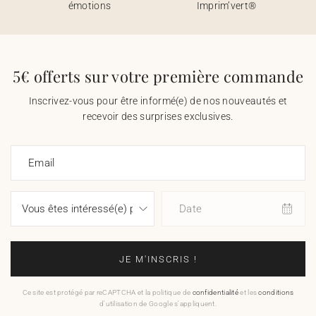
émotions
Imprim’vert®
5€ offerts sur votre première commande
Inscrivez-vous pour être informé(e) de nos nouveautés et
recevoir des surprises exclusives.
Email
Date
JE M'INSCRIS !
Ce site est protégé par reCAPTCHA et la politique de
confidentialité
et les
conditions
d'utilisation de Google s'appliquent.