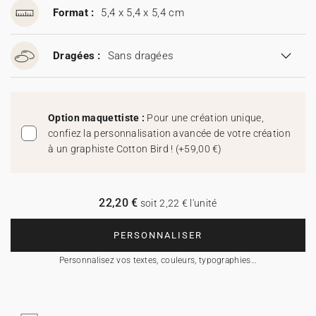
Format :
5,4 x 5,4 x 5,4 cm
Dragées :
Sans dragées
Option maquettiste :
Pour une création unique,
confiez la personnalisation avancée de votre création
à un graphiste Cotton Bird !
(
+59,00 €
)
22,20 €
soit 2,22 € l'unité
PERSONNALISER
Personnalisez vos textes, couleurs, typographies…