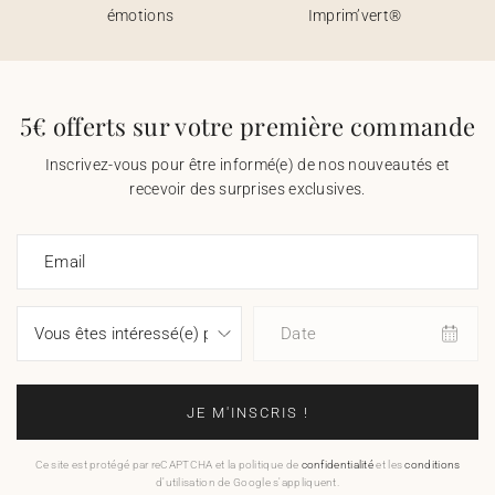
émotions
Imprim’vert®
5€ offerts sur votre première commande
Inscrivez-vous pour être informé(e) de nos nouveautés et
recevoir des surprises exclusives.
Email
Date
JE M'INSCRIS !
Ce site est protégé par reCAPTCHA et la politique de
confidentialité
et les
conditions
d'utilisation de Google s'appliquent.