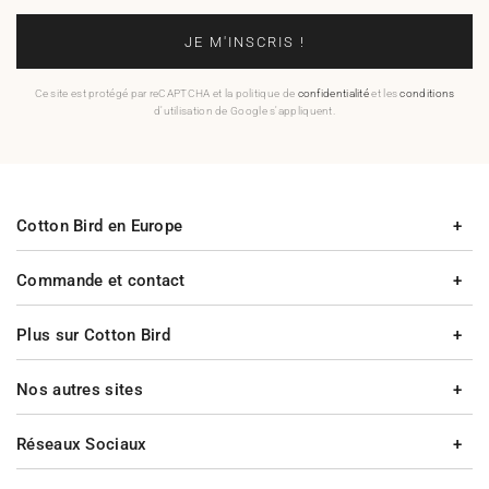
JE M'INSCRIS !
Ce site est protégé par reCAPTCHA et la politique de
confidentialité
et les
conditions
d'utilisation de Google s'appliquent.
Cotton Bird en Europe
Commande et contact
Plus sur Cotton Bird
Nos autres sites
Réseaux Sociaux