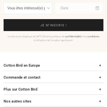
Date
JE M'INSCRIS !
Ce site est protégé par reCAPTCHA et la politique de
confidentialité
et les
conditions
d'utilisation de Google s'appliquent.
Cotton Bird en Europe
Commande et contact
Plus sur Cotton Bird
Nos autres sites