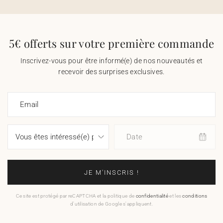
5€ offerts sur votre première commande
Inscrivez-vous pour être informé(e) de nos nouveautés et
recevoir des surprises exclusives.
Email
Date
JE M'INSCRIS !
Ce site est protégé par reCAPTCHA et la politique de
confidentialité
et les
conditions
d'utilisation de Google s'appliquent.