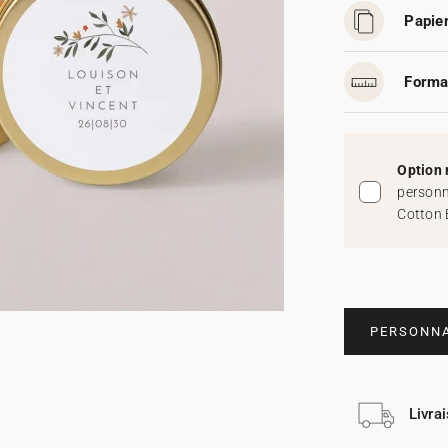
Papier
Forma
Option 
personn
Cotton 
PERSONNA
Livra