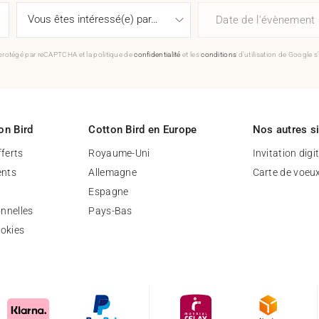
Date de l'évènement
 protégé par reCAPTCHA et la politique de
confidentialité
et les
conditions
d'utilisation de Google s
on Bird
Cotton Bird en Europe
Nos autres s
fferts
Royaume-Uni
Invitation digi
nts
Allemagne
Carte de voeu
Espagne
nnelles
Pays-Bas
ookies