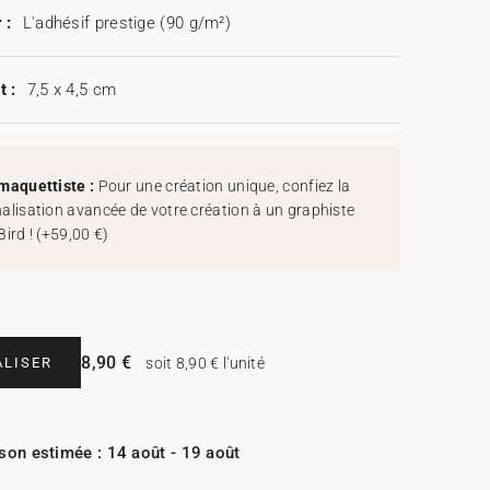
 :
L'adhésif prestige (90 g/m²)
t :
7,5 x 4,5 cm
maquettiste :
Pour une création unique, confiez la
alisation avancée de votre création à un graphiste
Bird !
(
+59,00 €
)
8,90 €
LISER
soit 8,90 € l'unité
ison estimée : 14 août - 19 août