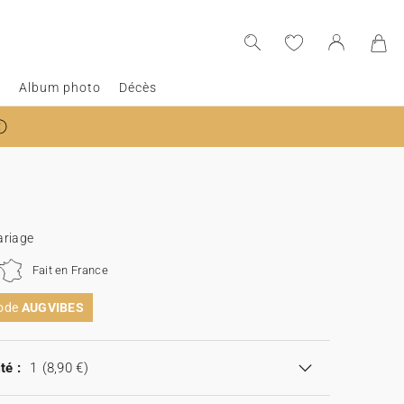
e
Album photo
Décès
ariage
Fait en France
code
AUGVIBES
té :
1
(8,90 €)