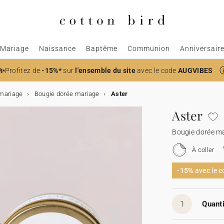
Mariage
Naissance
Baptême
Communion
Anniversair
✨
Profitez de
-15%*
sur
l'ensemble du site
avec le code
AUGVIBES
mariage
Bougie dorée mariage
Aster
Aster
Bougie dorée m
À coller
-15%
avec le 
1
Quanti