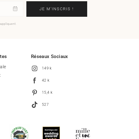
JE M'INSCRIS !
'appliquent.
ites
Réseaux Sociaux
tale
149 k
x
42 k
15,4 k
527