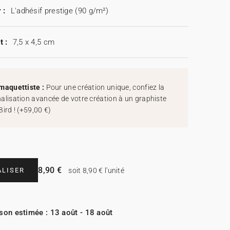
 :
L'adhésif prestige (90 g/m²)
t :
7,5 x 4,5 cm
maquettiste :
Pour une création unique, confiez la
alisation avancée de votre création à un graphiste
Bird !
(
+59,00 €
)
8,90 €
LISER
soit 8,90 € l'unité
ison estimée : 13 août - 18 août