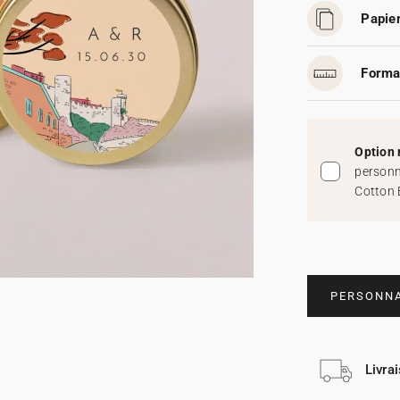
Papier
Forma
Option 
personn
Cotton 
PERSONNA
Livra