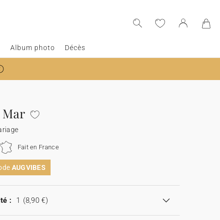
e
Album photo
Décès
 Mar
ariage
Fait en France
code
AUGVIBES
té :
1
(8,90 €)