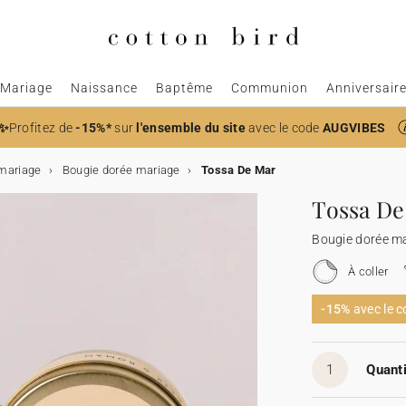
Mariage
Naissance
Baptême
Communion
Anniversair
✨
Profitez de
-15%*
sur
l'ensemble du site
avec le code
AUGVIBES
mariage
Bougie dorée mariage
Tossa De Mar
Tossa De
Bougie dorée m
À coller
-15%
avec le 
1
Quanti