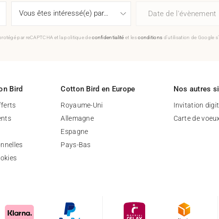
Date de l'évènement
 protégé par reCAPTCHA et la politique de
confidentialité
et les
conditions
d'utilisation de Google s
on Bird
Cotton Bird en Europe
Nos autres s
fferts
Royaume-Uni
Invitation digi
nts
Allemagne
Carte de voeu
Espagne
nnelles
Pays-Bas
ookies