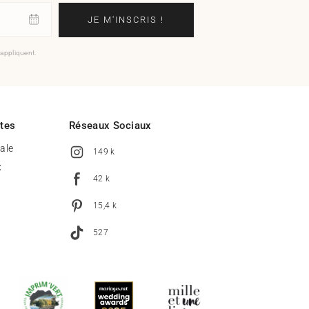
JE M'INSCRIS !
'appliquent.
ites
Réseaux Sociaux
tale
149 k
x
42 k
15,4 k
527