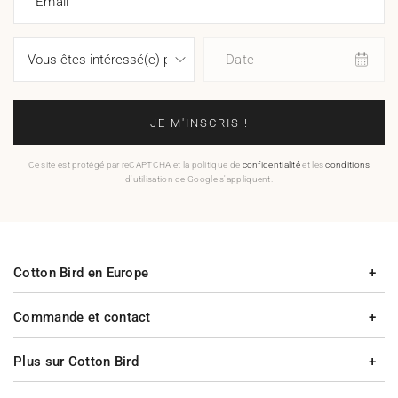
Email
Date
JE M'INSCRIS !
Ce site est protégé par reCAPTCHA et la politique de
confidentialité
et les
conditions
d'utilisation de Google s'appliquent.
Cotton Bird en Europe
Commande et contact
Plus sur Cotton Bird