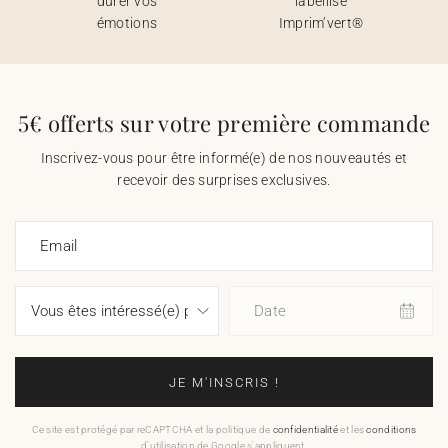
durer vos
labellisé
émotions
Imprim’vert®
5€ offerts sur votre première commande
Inscrivez-vous pour être informé(e) de nos nouveautés et
recevoir des surprises exclusives.
Email
Date
JE M'INSCRIS !
Ce site est protégé par reCAPTCHA et la politique de
confidentialité
et les
conditions
d'utilisation de Google s'appliquent.