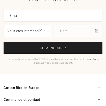
recevoir des surprises exclusives.
Email
Date
JE M'INSCRIS !
Ce site est protégé par reCAPTCHA et la politique de
confidentialité
et les
conditions
d'utilisation de Google s'appliquent.
Cotton Bird en Europe
Commande et contact