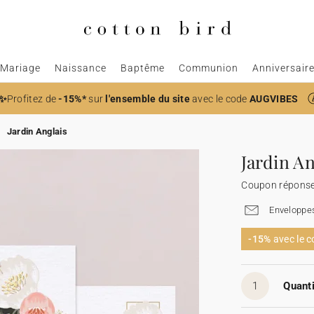
Mariage
Naissance
Baptême
Communion
Anniversair
✨
Profitez de
-15%*
sur
l'ensemble du site
avec le code
AUGVIBES
Jardin Anglais
Jardin An
Coupon réponse
Enveloppes
-15%
avec le 
1
Quanti