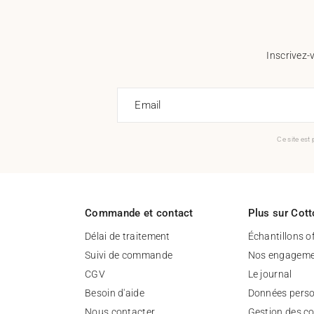
Inscrivez-
Email
Ce site est
Commande et contact
Plus sur Cott
Délai de traitement
Échantillons o
Suivi de commande
Nos engageme
CGV
Le journal
Besoin d'aide
Données perso
Nous contacter
Gestion des c