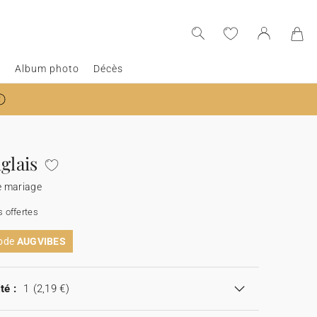
e
Album photo
Décès
glais
 mariage
 offertes
code
AUGVIBES
té :
1
(2,19 €)