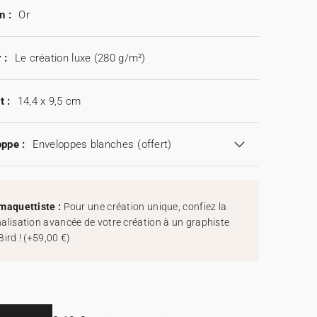
n :
Or
 :
Le création luxe (280 g/m²)
t :
14,4 x 9,5 cm
ppe :
Enveloppes blanches
(offert)
maquettiste :
Pour une création unique, confiez la
alisation avancée de votre création à un graphiste
Bird !
(
+59,00 €
)