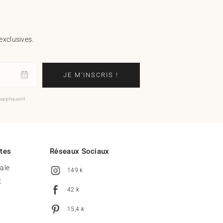
exclusives.
JE M'INSCRIS !
'appliquent.
ites
Réseaux Sociaux
tale
149 k
x
42 k
15,4 k