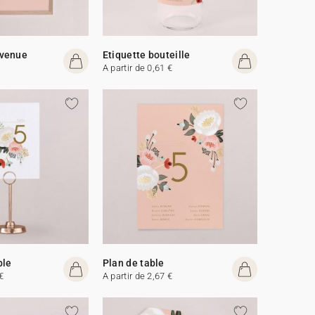
venue
Etiquette bouteille
A partir de 0,61 €
ble
Plan de table
€
A partir de 2,67 €