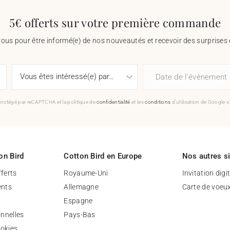
5€ offerts sur votre première commande
vous pour être informé(e) de nos nouveautés et recevoir des surprises 
Date de l'évènement
 protégé par reCAPTCHA et la politique de
confidentialité
et les
conditions
d'utilisation de Google s
on Bird
Cotton Bird en Europe
Nos autres s
fferts
Royaume-Uni
Invitation digi
nts
Allemagne
Carte de voeu
Espagne
nnelles
Pays-Bas
ookies