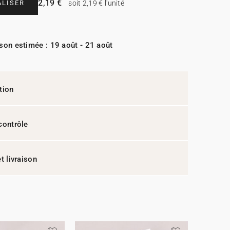
2,19 €
LISER
soit 2,19 € l'unité
ison estimée : 19 août - 21 août
tion
contrôle
t livraison