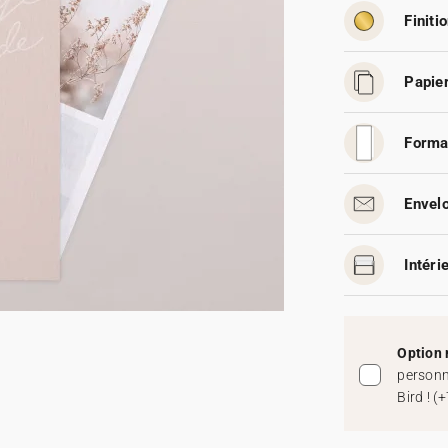
Finitio
Papier
Forma
Envelo
Intéri
Option 
personn
Bird !
(
+