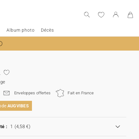
e
Album photo
Décès
a
age
Enveloppes offertes
Fait en France
code
AUGVIBES
té :
1
(4,58 €)