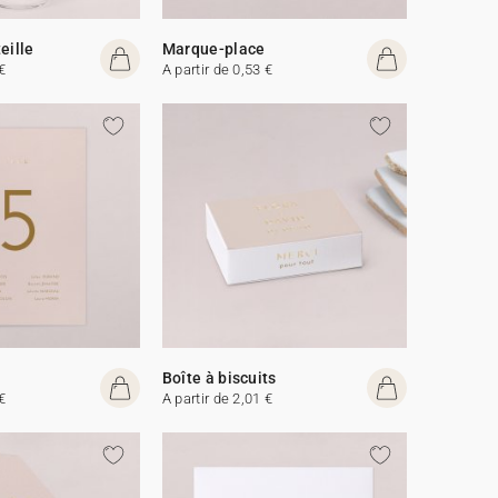
eille
Marque-place
€
A partir de 0,53 €
Boîte à biscuits
€
A partir de 2,01 €