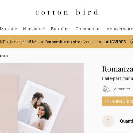
Mariage
Naissance
Baptême
Communion
Anniversair
✨
Profitez de
-15%*
sur
l'ensemble du site
avec le code
AUGVIBES
anza
Romanz
Faire-part mari
A monter
-15%
avec le 
1
Quanti