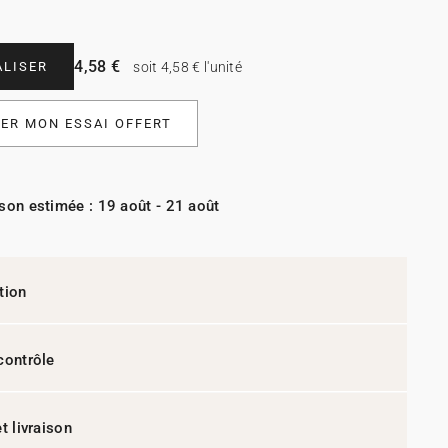
4,58 €
LISER
soit 4,58 € l'unité
R MON ESSAI OFFERT
ison estimée : 19 août - 21 août
tion
contrôle
t livraison