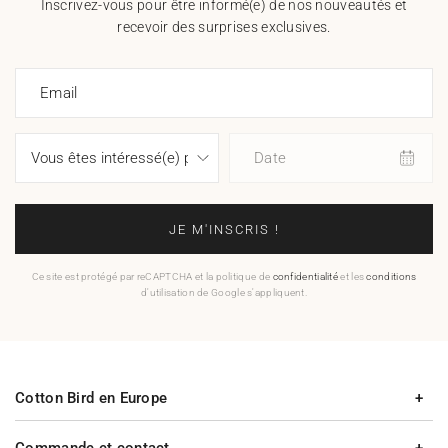
Inscrivez-vous pour être informé(e) de nos nouveautés et
recevoir des surprises exclusives.
Email
Date
JE M'INSCRIS !
Ce site est protégé par reCAPTCHA et la politique de
confidentialité
et les
conditions
d'utilisation de Google s'appliquent.
Cotton Bird en Europe