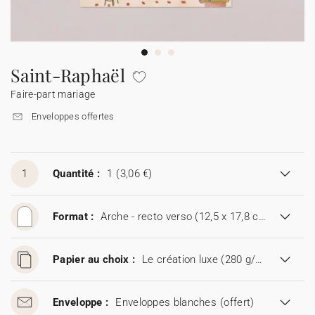
Guirlande à fanions
Étiquette feu de Bengale
Idées de textes
Collaborations
Cotton Bird x Main sauvage
Marque-page
Collaboration Cotton Bird x Bonton
Décès
Toutes les cartes de vœux
Stickers
Sticker appareil photo
Cotton Bird x Muc Muc
Idées de textes
Tous nos produits
Tous les accessoires
Saint-Raphaël
Faire-part mariage
Toutes les cartes digitales
Fêtes & Occasions
Enveloppes offertes
Toutes les cartes cadeau
1
Quantité :
1
(3,06 €)
Codes promo
Format :
Arche - recto verso (12,5 x 17,8 cm)
Papier au choix :
Le création luxe (280 g/m²)
Enveloppe :
Enveloppes blanches
(offert)