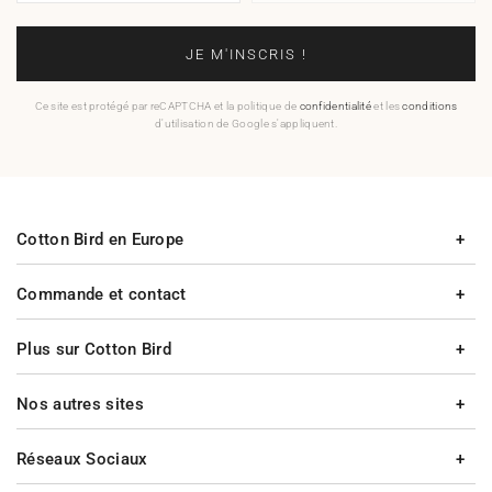
JE M'INSCRIS !
Ce site est protégé par reCAPTCHA et la politique de
confidentialité
et les
conditions
d'utilisation de Google s'appliquent.
Cotton Bird en Europe
Commande et contact
Plus sur Cotton Bird
Nos autres sites
Réseaux Sociaux