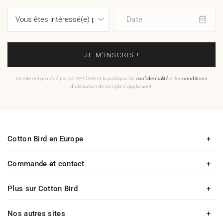
Date
JE M'INSCRIS !
Ce site est protégé par reCAPTCHA et la politique de
confidentialité
et les
conditions
d'utilisation de Google s'appliquent.
Cotton Bird en Europe
Commande et contact
Plus sur Cotton Bird
Nos autres sites