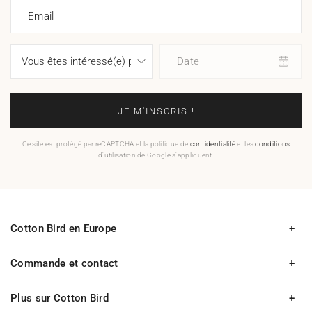
Email
Date
JE M'INSCRIS !
Ce site est protégé par reCAPTCHA et la politique de
confidentialité
et les
conditions
d'utilisation de Google s'appliquent.
Cotton Bird en Europe
Commande et contact
Plus sur Cotton Bird