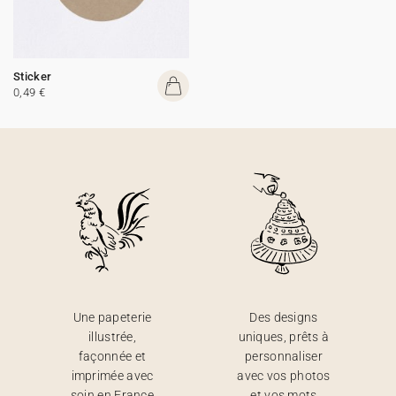
Sticker
0,49 €
Une papeterie
Des designs
illustrée,
uniques, prêts à
façonnée et
personnaliser
imprimée avec
avec vos photos
soin en France
et vos mots