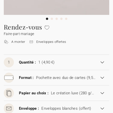
Guirlande à fanions
Étiquette feu de Bengale
Idées de textes
Collaborations
Cotton Bird x Main sauvage
Marque-page
Collaboration Cotton Bird x Bonton
Décès
Toutes les cartes de vœux
Stickers
Sticker appareil photo
Cotton Bird x Muc Muc
Idées de textes
Tous nos produits
Tous les accessoires
Rendez-vous
Faire-part mariage
Toutes les cartes digitales
Fêtes & Occasions
A monter
Enveloppes offertes
Toutes les cartes cadeau
1
Quantité :
1
(4,90 €)
Codes promo
Format :
Pochette avec duo de cartes (9,5 x 21 cm)
Papier au choix :
Le création luxe (280 g/m²)
Enveloppe :
Enveloppes blanches
(offert)