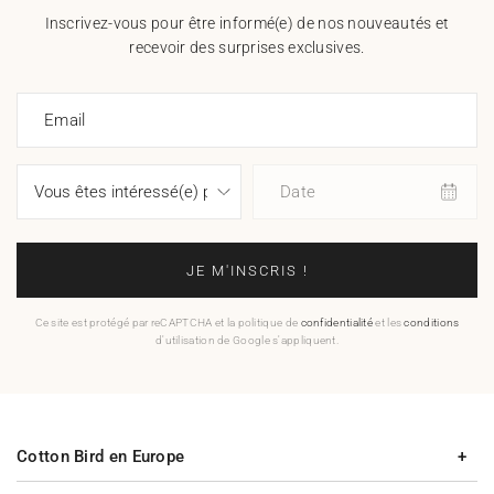
Inscrivez-vous pour être informé(e) de nos nouveautés et
recevoir des surprises exclusives.
Email
Date
JE M'INSCRIS !
Ce site est protégé par reCAPTCHA et la politique de
confidentialité
et les
conditions
d'utilisation de Google s'appliquent.
Cotton Bird en Europe